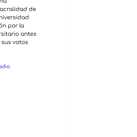
na 
sacralidad de 
niversidad 
ón por la 
sitario antes 
 sus votos 
adio