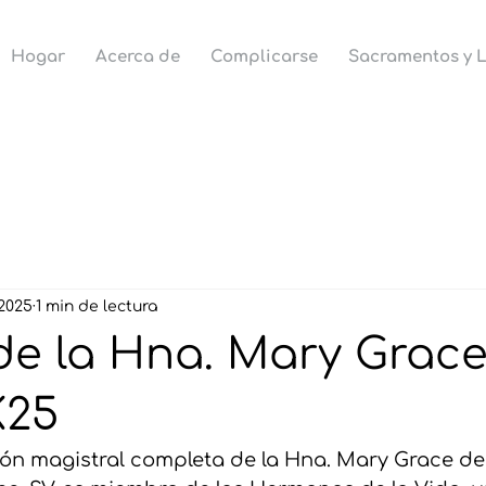
Hogar
Acerca de
Complicarse
Sacramentos y L
2025
1 min de lectura
e la Hna. Mary Grace,
K25
sión magistral completa de la Hna. Mary Grace de