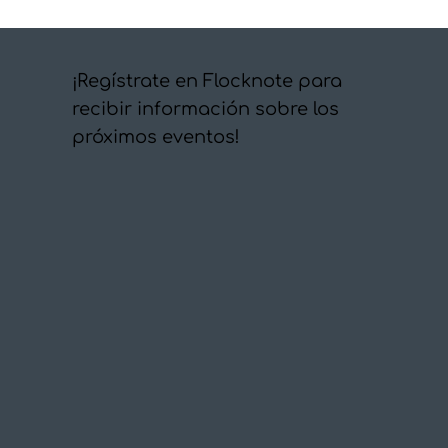
¡Regístrate en Flocknote para
recibir información sobre los
próximos eventos!