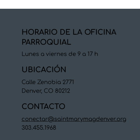
HORARIO DE LA OFICINA
PARROQUIAL
Lunes a viernes de 9 a 17 h
UBICACIÓN
Calle Zenobia 2771
Denver, CO 80212
CONTACTO
conectar@saintmarymagdenver.org
303.455.1968